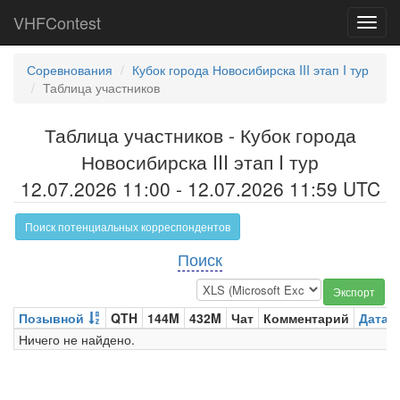
VHFContest
Toggl
navig
Соревнования
Кубок города Новосибирска III этап I тур
Таблица участников
Таблица участников - Кубок города
Новосибирска III этап I тур
12.07.2026 11:00 - 12.07.2026 11:59 UTC
Поиск потенциальных корреспондентов
Поиск
Экспорт
Позывной
QTH
144M
432M
Чат
Комментарий
Дата 
Ничего не найдено.