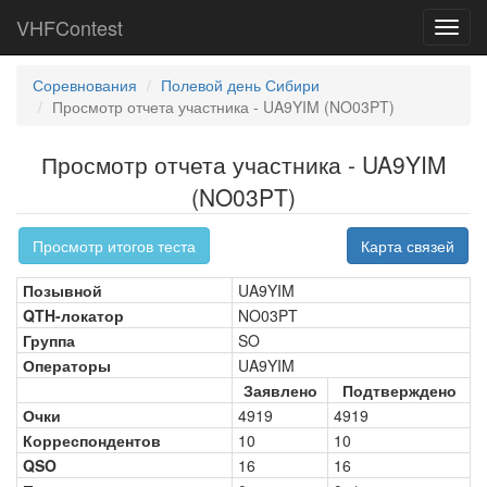
VHFContest
Toggl
navig
Соревнования
Полевой день Сибири
Просмотр отчета участника - UA9YIM (NO03PT)
Просмотр отчета участника - UA9YIM
(NO03PT)
Просмотр итогов теста
Карта связей
Позывной
UA9YIM
QTH-локатор
NO03PT
Группа
SO
Операторы
UA9YIM
Заявлено
Подтверждено
Очки
4919
4919
Корреспондентов
10
10
QSO
16
16