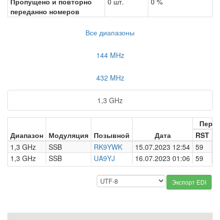
Пропущено и повторно
0 шт.
0 %
переданно номеров
Все диапазоны
144 MHz
432 MHz
1,3 GHz
Пере
Диапазон
Модуляция
Позывной
Дата
RST
Н
1,3 GHz
SSB
RK9YWK
15.07.2023 12:54
59
0
1,3 GHz
SSB
UA9YJ
16.07.2023 01:06
59
0
Экспорт EDI