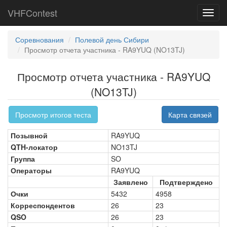
VHFContest
Toggl
navig
Соревнования
Полевой день Сибири
Просмотр отчета участника - RA9YUQ (NO13TJ)
Просмотр отчета участника - RA9YUQ
(NO13TJ)
Просмотр итогов теста
Карта связей
Позывной
RA9YUQ
QTH-локатор
NO13TJ
Группа
SO
Операторы
RA9YUQ
Заявлено
Подтверждено
Очки
5432
4958
Корреспондентов
26
23
QSO
26
23