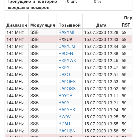
Пропущено и повторно
0 шт.
0 %
переданно номеров
Пере
Диапазон
Модуляция
Позывной
Дата
RST
Н
144 MHz
SSB
RA9YMI
15.07.2023 12:28
59
0
144 MHz
SSB
RX9UK
15.07.2023 12:33
59
0
144 MHz
SSB
UA9YJM
15.07.2023 12:34
59
0
144 MHz
SSB
R9OEN
15.07.2023 12:36
59
0
144 MHz
SSB
RK9YWK
15.07.2023 12:45
59
0
144 MHz
SSB
RK9Y
15.07.2023 12:47
59
0
144 MHz
SSB
UB8O
15.07.2023 12:51
59
0
144 MHz
SSB
UA9OES
15.07.2023 12:53
59
0
144 MHz
SSB
UA9OSS
15.07.2023 13:02
59
0
144 MHz
SSB
R9YCR
15.07.2023 13:11
59
0
144 MHz
SSB
RA9YI
15.07.2023 13:21
59
0
144 MHz
SSB
RA9YHK
15.07.2023 13:24
59
0
144 MHz
SSB
RW9V
15.07.2023 13:25
59
0
144 MHz
SSB
RD8U
15.07.2023 13:55
59
0
144 MHz
SSB
RA9UBN
15.07.2023 13:58
59
0