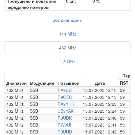
Пропущено и повторно
0 шт.
0 %
переданно номеров
Все диапазоны
144 MHz
432 MHz
1,3 GHz
Пере
Диапазон
Модуляция
Позывной
Дата
RST
Н
432 MHz
SSB
RA9UU
15.07.2023 12:10
59
0
432 MHz
SSB
R9OEO
15.07.2023 12:13
59
0
432 MHz
SSB
RA9YHK
15.07.2023 12:23
59
0
432 MHz
SSB
UB9YAK
15.07.2023 12:24
59
0
432 MHz
SSB
R9UDK
15.07.2023 12:40
59
0
432 MHz
SSB
RW9UI
15.07.2023 12:41
59
0
432 MHz
SSB
R9UHD
15.07.2023 12:42
59
0