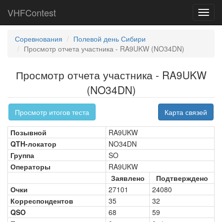
VHFContest
Toggl
navig
Соревнования
Полевой день Сибири
Просмотр отчета участника - RA9UKW (NO34DN)
Просмотр отчета участника - RA9UKW
(NO34DN)
Просмотр итогов теста
Карта связей
Позывной
RA9UKW
QTH-локатор
NO34DN
Группа
SO
Операторы
RA9UKW
Заявлено
Подтверждено
Очки
27101
24080
Корреспондентов
35
32
QSO
68
59