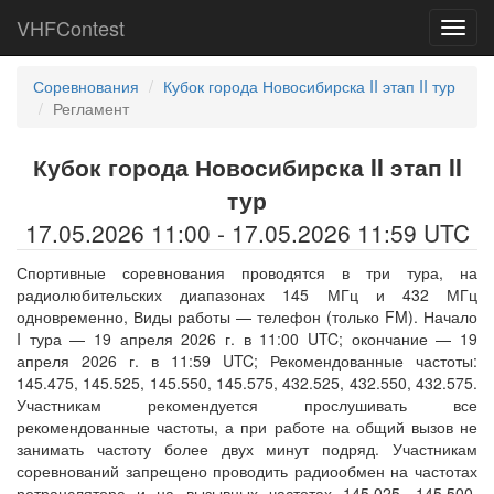
VHFContest
Toggl
navig
Соревнования
Кубок города Новосибирска II этап II тур
Регламент
Кубок города Новосибирска II этап II
тур
17.05.2026 11:00 - 17.05.2026 11:59 UTC
Спортивные соревнования проводятся в три тура, на
радиолюбительских диапазонах 145 МГц и 432 МГц
одновременно, Виды работы — телефон (только FM). Начало
I тура — 19 апреля 2026 г. в 11:00 UTC; окончание — 19
апреля 2026 г. в 11:59 UTC; Рекомендованные частоты:
145.475, 145.525, 145.550, 145.575, 432.525, 432.550, 432.575.
Участникам рекомендуется прослушивать все
рекомендованные частоты, а при работе на общий вызов не
занимать частоту более двух минут подряд. Участникам
соревнований запрещено проводить радиообмен на частотах
ретранслятора и на вызывных частотах 145.025, 145.500,