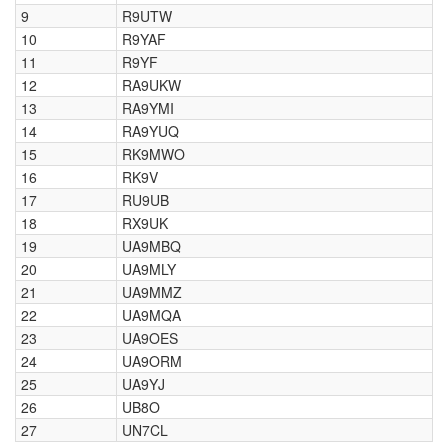
9
R9UTW
10
R9YAF
11
R9YF
12
RA9UKW
13
RA9YMI
14
RA9YUQ
15
RK9MWO
16
RK9V
17
RU9UB
18
RX9UK
19
UA9MBQ
20
UA9MLY
21
UA9MMZ
22
UA9MQA
23
UA9OES
24
UA9ORM
25
UA9YJ
26
UB8O
27
UN7CL