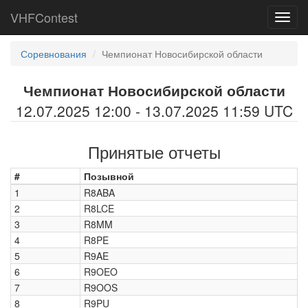
VHFContest
Toggl
navig
Соревнования
Чемпионат Новосибирской области
Чемпионат Новосибирской области
12.07.2025 12:00 - 13.07.2025 11:59 UTC
Принятые отчеты
#
Позывной
1
R8ABA
2
R8LCE
3
R8MM
4
R8PE
5
R9AE
6
R9OEO
7
R9OOS
8
R9PU