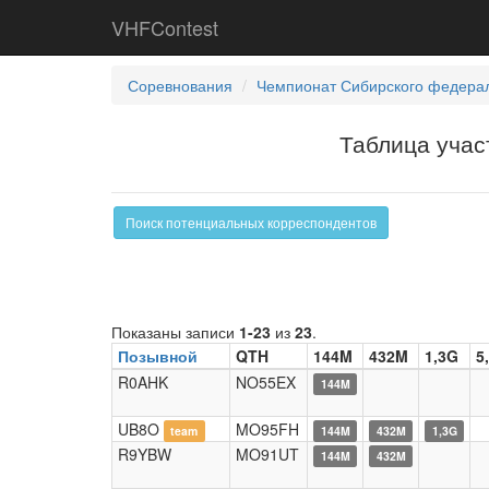
VHFContest
Соревнования
Чемпионат Сибирского федерал
Таблица учас
Поиск потенциальных корреспондентов
Показаны записи
1-23
из
23
.
Позывной
QTH
144M
432M
1,3G
5
R0AHK
NO55EX
144M
UB8O
MO95FH
team
144M
432M
1,3G
R9YBW
MO91UT
144M
432M