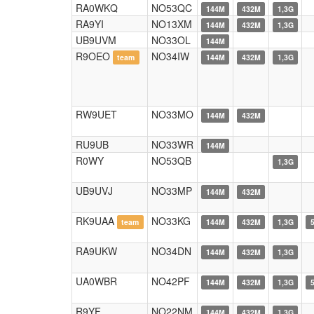
RA0WKQ
NO53QC
144M
432M
1,3G
RA9YI
NO13XM
144M
432M
1,3G
UB9UVM
NO33OL
144M
R9OEO
NO34IW
team
144M
432M
1,3G
RW9UET
NO33MO
144M
432M
RU9UB
NO33WR
144M
R0WY
NO53QB
1,3G
UB9UVJ
NO33MP
144M
432M
RK9UAA
NO33KG
team
144M
432M
1,3G
RA9UKW
NO34DN
144M
432M
1,3G
UA0WBR
NO42PF
144M
432M
1,3G
R9YF
NO22NM
144M
432M
1,3G