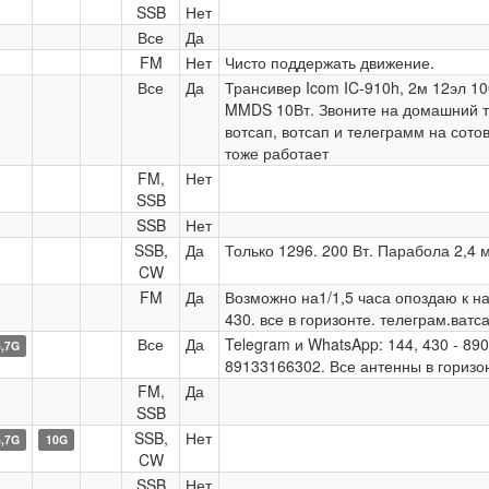
SSB
Нет
Все
Да
FM
Нет
Чисто поддержать движение.
Все
Да
Трансивер Icom IC-910h, 2м 12эл 10
MMDS 10Вт. Звоните на домашний 
вотсап, вотсап и телеграмм на сото
тоже работает
FM,
Нет
SSB
SSB
Нет
SSB,
Да
Только 1296. 200 Вт. Парабола 2,4 м
CW
FM
Да
Возможно на1/1,5 часа опоздаю к нач
430. все в горизонте. телеграм.ватс
Все
Да
Telegram и WhatsApp: 144, 430 - 8909
5,7G
89133166302. Все антенны в горизо
FM,
Да
SSB
SSB,
Нет
5,7G
10G
CW
SSB
Нет